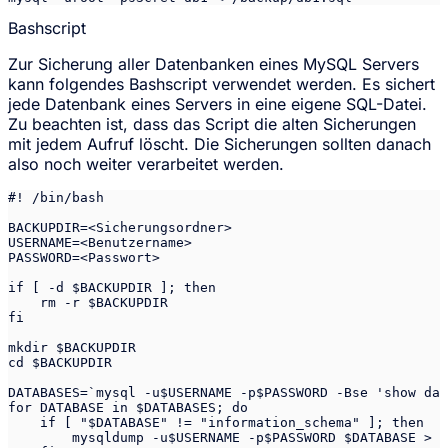
Bashscript
Zur Sicherung aller Datenbanken eines MySQL Servers
kann folgendes Bashscript verwendet werden. Es sichert
jede Datenbank eines Servers in eine eigene SQL-Datei.
Zu beachten ist, dass das Script die alten Sicherungen
mit jedem Aufruf löscht. Die Sicherungen sollten danach
also noch weiter verarbeitet werden.
#! /bin/bash

BACKUPDIR=<Sicherungsordner>

USERNAME=<Benutzername>

PASSWORD=<Passwort>

if [ -d $BACKUPDIR ]; then

    rm -r $BACKUPDIR

fi

mkdir $BACKUPDIR

cd $BACKUPDIR

DATABASES=`mysql -u$USERNAME -p$PASSWORD -Bse 'show dat
for DATABASE in $DATABASES; do

    if [ "$DATABASE" != "information_schema" ]; then

        mysqldump -u$USERNAME -p$PASSWORD $DATABASE > $