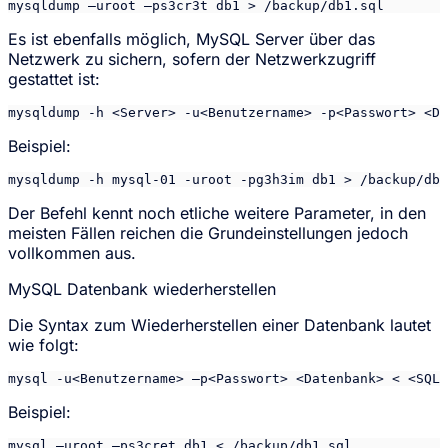
mysqldump –uroot –ps3cr3t db1 > /backup/db1.sql
Es ist ebenfalls möglich, MySQL Server über das
Netzwerk zu sichern, sofern der Netzwerkzugriff
gestattet ist:
mysqldump -h <Server> -u<Benutzername> -p<Passwort> <Da
Beispiel:
mysqldump -h mysql-01 -uroot -pg3h3im db1 > /backup/db1
Der Befehl kennt noch etliche weitere Parameter, in den
meisten Fällen reichen die Grundeinstellungen jedoch
vollkommen aus.
MySQL Datenbank wiederherstellen
Die Syntax zum Wiederherstellen einer Datenbank lautet
wie folgt:
mysql -u<Benutzername> –p<Passwort> <Datenbank> < <SQL-
Beispiel:
mysql –uroot –ps3cret db1 < /backup/db1.sql