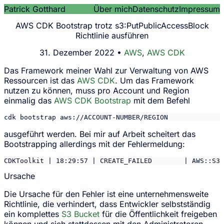
Patrick Gotthard
Über mich
Datenschutz
Impressum
AWS CDK Bootstrap trotz s3:PutPublicAccessBlock
Richtlinie ausführen
31. Dezember 2022 •
AWS
,
AWS CDK
Das Framework meiner Wahl zur Verwaltung von AWS
Ressourcen ist das
AWS CDK
. Um das Framework
nutzen zu können, muss pro Account und Region
einmalig das
AWS CDK Bootstrap
mit dem Befehl
cdk bootstrap aws://ACCOUNT-NUMBER/REGION
ausgeführt werden. Bei mir auf Arbeit scheitert das
Bootstrapping allerdings mit der Fehlermeldung:
CDKToolkit | 18:29:57 | CREATE_FAILED        | AWS::S3:
Ursache
Die Ursache für den Fehler ist eine unternehmensweite
Richtlinie, die verhindert, dass Entwickler selbstständig
ein komplettes
S3 Bucket
für die Öffentlichkeit freigeben
können und sich stattdessen mit den Administratoren